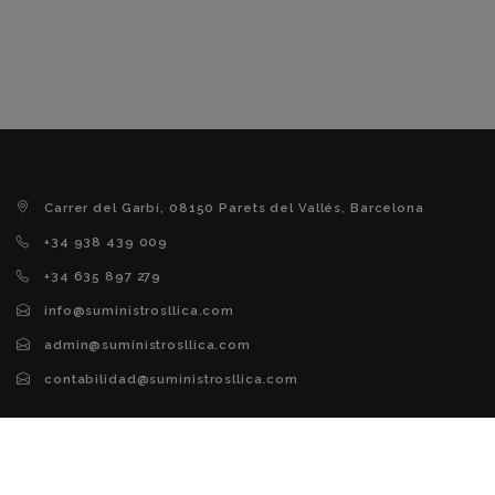
Carrer del Garbí, 08150 Parets del Vallés, Barcelona
+34 938 439 009
+34 635 897 279
info@suministrosllica.com
admin@suministrosllica.com
contabilidad@suministrosllica.com
Avís legal
Butlletí noticies
Política de galetes