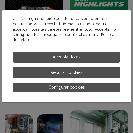
Utilitzem galetes pròpies i de tercers per oferir els
nostres serveis i recollir informació estadística. Pot
acceptar totes les galetes prement el botó ”Acceptar” o
configurar-les o rebutjar el seu ús clicant a la
Política
de galetes
Acceptar totes
Rebutjar cookies
Catàleg Ratio
Catàleg Hikoki
Configurar cookies
Maquinària Electroportàtil
Eines elèctriques per als més
exigents.