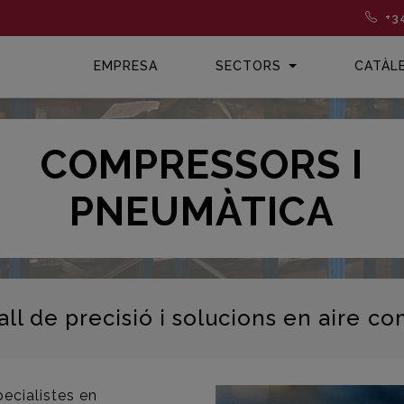
+3
EMPRESA
SECTORS
CATÀL
COMPRESSORS I
PNEUMÀTICA
all de precisió i solucions en aire co
pecialistes en