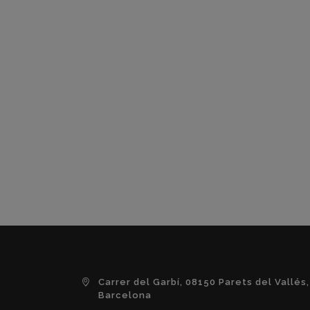
Carrer del Garbí, 08150 Parets del Vallés,
Barcelona