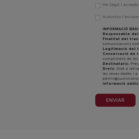
He llegit i accept
Autoritzo l'enviam
INFORMACIÓ BÀSI
Responsable del
Finalitat del tra
comunicacions com
Legitimació del 
Conservació de l
compliment de les 
Destinataris:
Prest
Drets:
Dret a retir
les seves dades i a
admin@suministros
Informació addic