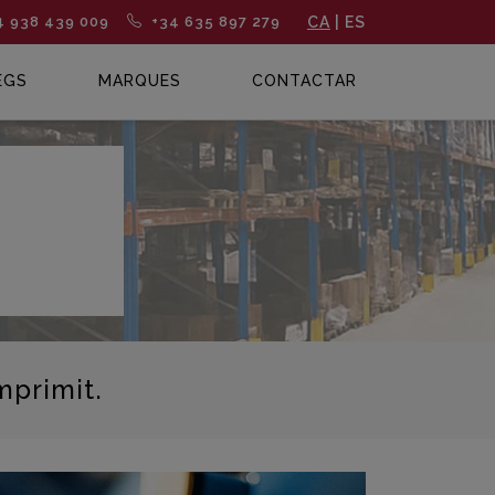
4 938 439 009
+34 635 897 279
CA
|
ES
EGS
MARQUES
CONTACTAR
mprimit.