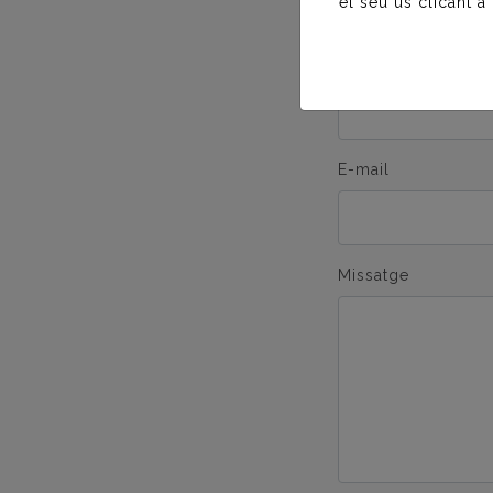
el seu ús clicant a
Nom
E-mail
Missatge