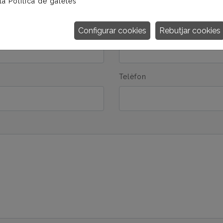
 la
Política de galetes
Empresa
Configurar cookies
Rebutjar cookies
Telèfon