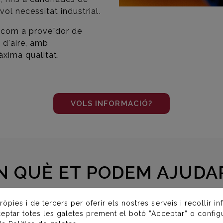
ol necessitat industrial.
à com a proveïdor de
 d'aire, amb
xima qualitat.
VOLS INFORMACIÓ?
N QUÈ ET PODEM AJUDA
Omple el formulari i ens posarem
ròpies i de tercers per oferir els nostres serveis i recollir i
amb contacte amb voste.
ceptar totes les galetes prement el botó ”Acceptar” o configu