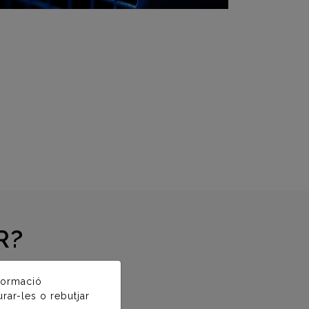
R?
nformació
rar-les o rebutjar