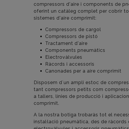
compressors d'aire i components de pne
oferint un catàleg complet per cobrir to
sistemes d'aire comprimit:
Compressors de cargol
Compressors de pistó
Tractament d'aire
Components pneumàtics
Electrovàlvules
Ràcords i accessoris
Canonades per a aire comprimit
Disposem d´un ampli estoc de compresso
tant compressors petits com compressor
a tallers, línies de producció i aplicaci
comprimit.
A la nostra botiga trobaràs tot el necess
instal·lació pneumàtica, des de ràcords d
electrovàlvules i accessoris pneumàtics