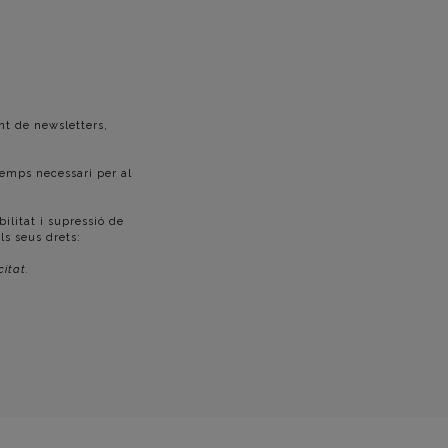
nt de newsletters,
emps necessari per al
ilitat i supressió de
ls seus drets:
citat.