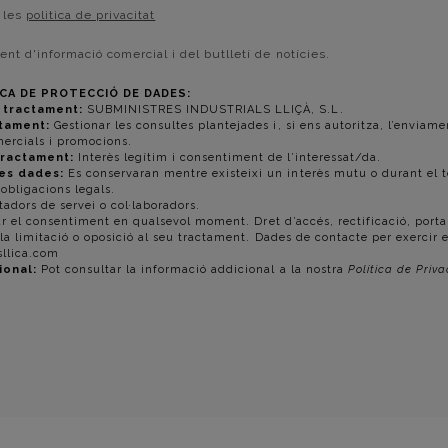
o les
politica de privacitat
ent d'informació comercial i del butlletí de notícies.
CA DE PROTECCIÓ DE DADES:
 tractament:
SUBMINISTRES INDUSTRIALS LLIÇÀ, S.L.
ctament:
Gestionar les consultes plantejades i, si ens autoritza, l’enviame
ercials i promocions.
tractament:
Interès legítim i consentiment de l’interessat/da.
es dades:
Es conservaran mentre existeixi un interès mutu o durant el t
obligacions legals.
adors de servei o col·laboradors.
ar el consentiment en qualsevol moment. Dret d’accés, rectificació, portab
 la limitació o oposició al seu tractament. Dades de contacte per exercir e
llica.com
ional:
Pot consultar la informació addicional a la nostra
Política de Priva