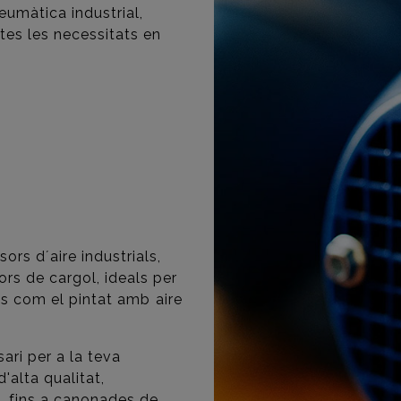
umàtica industrial,
tes les necessitats en
rs d´aire industrials,
s de cargol, ideals per
ons com el pintat amb aire
ari per a la teva
'alta qualitat,
, fins a canonades de