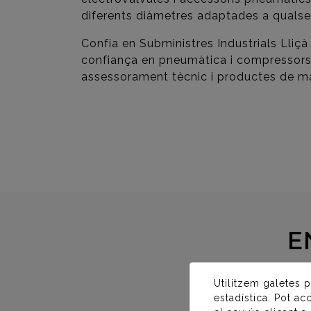
diferents diàmetres adaptades a qualsev
Confia en Subministres Industrials Lliç
confiança en pneumàtica i compressors
assessorament tècnic i productes de mà
E
Utilitzem galetes p
estadística. Pot ac