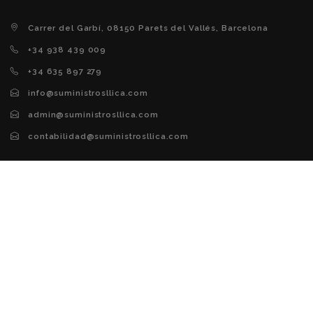
Carrer del Garbí, 08150 Parets del Vallés, Barcelona
+34 938 439 009
+34 635 897 279
info@suministrosllica.com
admin@suministrosllica.com
contabilidad@suministrosllica.com
Avís legal
Butlletí noticies
Política de galetes
Política de privacitat
Accessibilitat