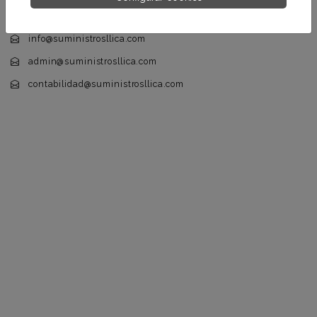
+34 635 897 279
info@suministrosllica.com
admin@suministrosllica.com
contabilidad@suministrosllica.com