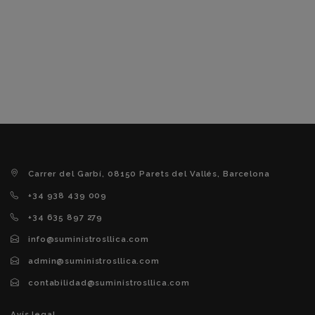
Carrer del Garbí, 08150 Parets del Vallés, Barcelona
+34 938 439 009
+34 635 897 279
info@suministrosllica.com
admin@suministrosllica.com
contabilidad@suministrosllica.com
Avís legal