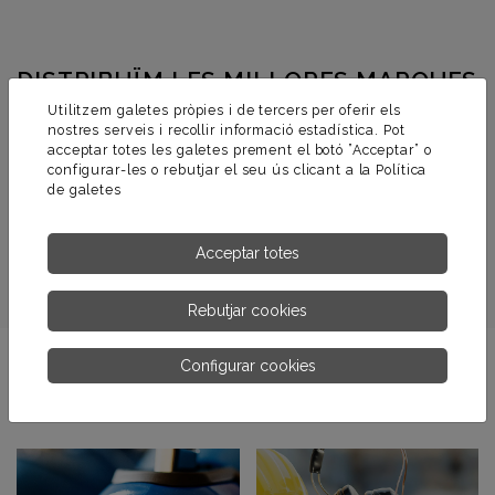
DISTRIBUÏM LES MILLORES MARQUES
Utilitzem galetes pròpies i de tercers per oferir els
nostres serveis i recollir informació estadística. Pot
acceptar totes les galetes prement el botó ”Acceptar” o
configurar-les o rebutjar el seu ús clicant a la
Política
de galetes
Acceptar totes
Rebutjar cookies
Configurar cookies
SECTORS