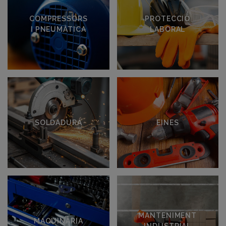
COMPRESSORS
PROTECCIÓ
I PNEUMÀTICA
LABORAL
Especialistes en
Equips de
eines de tall de
Protecció
precisió i
Individual (EPI)
solucions en aire
i Seguretat
comprimit.
Laboral.
SOLDADURA
EINES
Especialistes
Eines Manuals,
en Maquinària
de Tall i
i Equips de
Mesurament
Soldadura
per a
Industrial.
Professionals.
MANTENIMENT
MAQUINÀRIA
INDUSTRIAL