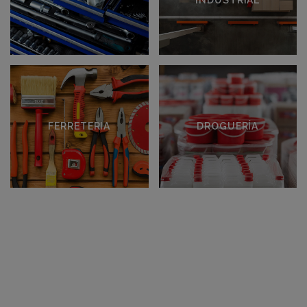
Maquinària
Manteniment
Industrial
Industrial i
Elèctrica,
Subministraments
Pneumàtica i
per a la Indústria.
de Taller.
FERRETERIA
DROGUERÍA
Cargoles,
Productes de
Fixacions i
Drogueria
Equipament
Industrial per
Auxiliar
a Neteja
Industrial.
Professional.